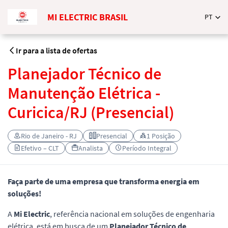
MI ELECTRIC BRASIL
PT
Ir para a lista de ofertas
Planejador Técnico de
Manutenção Elétrica -
Curicica/RJ (Presencial)
Rio de Janeiro - RJ
Presencial
1 Posição
Efetivo – CLT
Analista
Período Integral
Faça parte de uma empresa que transforma energia em
soluções!
A
Mi Electric
, referência nacional em soluções de engenharia
elétrica, está em busca de um
Planejador Técnico de